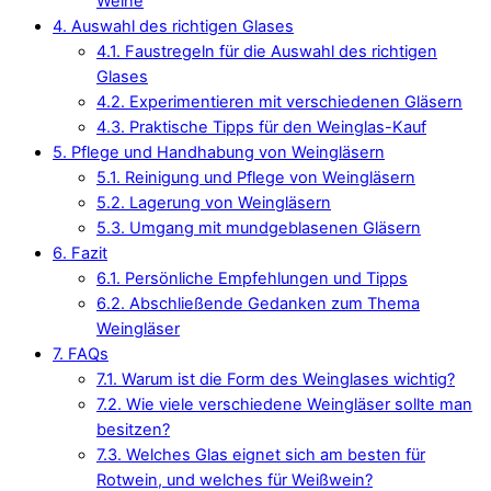
Weine
4.
Auswahl des richtigen Glases
4.1.
Faustregeln für die Auswahl des richtigen
Glases
4.2.
Experimentieren mit verschiedenen Gläsern
4.3.
Praktische Tipps für den Weinglas-Kauf
5.
Pflege und Handhabung von Weingläsern
5.1.
Reinigung und Pflege von Weingläsern
5.2.
Lagerung von Weingläsern
5.3.
Umgang mit mundgeblasenen Gläsern
6.
Fazit
6.1.
Persönliche Empfehlungen und Tipps
6.2.
Abschließende Gedanken zum Thema
Weingläser
7.
FAQs
7.1.
Warum ist die Form des Weinglases wichtig?
7.2.
Wie viele verschiedene Weingläser sollte man
besitzen?
7.3.
Welches Glas eignet sich am besten für
Rotwein, und welches für Weißwein?