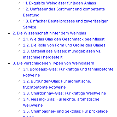
1.1.
Exquisite Weingläser für jeden Anlass
1.2.
Umfassendes Sortiment und kompetente
Beratung
1.3.
Einfacher Bestellprozess und zuverlässiger
Service
2.
Die Wissenschaft hinter dem Weinglas
2.1.
Wie das Glas den Geschmack beeinflusst
2.2.
Die Rolle von Form und Größe des Glases
2.3.
Material des Glases: mundgeblasen vs.
maschinell hergestellt
3.
Die verschiedenen Typen von Weingläsern
3.1.
Bordeaux-Glas: Für kräftige und tanninbetonte
Rotweine
3.2.
Burgunder-Glas: Für aromatische,
fruchtbetonte Rotweine
3.3.
Chardonnay-Glas: Für kräftige Weißweine
3.4.
Riesling-Glas: Für leichte, aromatische
Weißweine
3.5.
Champagner- und Sektglas: Für prickelnde